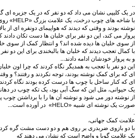
.. 
در یک کلیپی نشان می داد که دو نفر که در یک جزیره ای گر
با شاخه های چوب درخت، یک علامت بزرگ‌‌ «HELP» روی ساحل شنی دریا 
نوشته بودند و وقتی که دیدند که هواپیمای دونفره ای از بال
پرواز می کند، این دو نفر برای خلبان ها دست تکان دادند که ب
از سوی خلبان ها دیده شده اند؟ و انتظار کمک از سوی خلب
با کمال تعجب دیدند که خلبان ها بالبخندی برای این دو نفر
و به پرواز خودشان ادامه دادند... 
این دو نفر با تعجب به همدیگر نگاه کردند که چرا اون خلبان
ای که برای کمک نوشته بودند، توجه نکردند و رفتند؟‌ و وقتی که به نوشته 
ای که کنار ساحل با چوب ها درست کرده بودند نگاه کردند، 
یک حیوانی، مثل این که سگ آبی بود، یک تکه چوب در دهان
از نوشته دور می شود و نوشته آن ها را با برداشتن چوب پائین «
صورت یک نوشته ای شبیه «HELO»  در آورده است... 
. 
علامت کمک جهانی، 
با دو بازوی ضربدری بر روی هم و دو دست مشت گره کرده
یک علامت گویا و واضح است که نشان می دهند که  