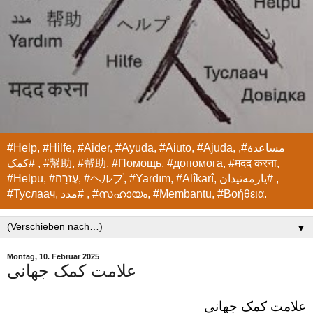
#Help, #Hilfe, #Aider, #Ayuda, #Aiuto, #Ajuda, مساعدة#,
#کمک , #幫助, #帮助, #Помощь, #допомога, #मदद करना,
#Helpu, #עֶזרָה, #ヘルプ, #Yardım, #Alîkarî, یارمەتیدان# ,
#Туслаач, مدد# , #സഹായം, #Membantu, #Βοήθεια.
▼
Montag, 10. Februar 2025
علامت کمک جهانی
علامت کمک جهانی