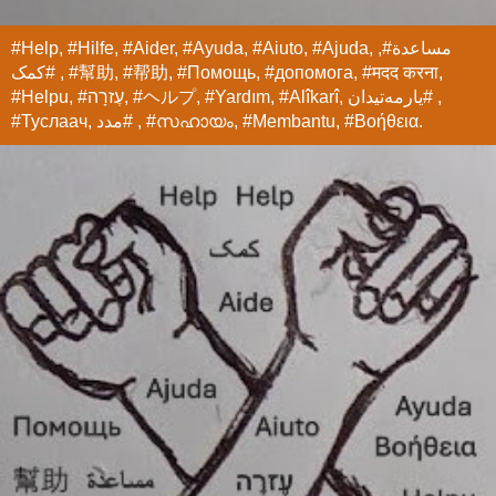
#Help, #Hilfe, #Aider, #Ayuda, #Aiuto, #Ajuda, مساعدة#,
#کمک , #幫助, #帮助, #Помощь, #допомога, #मदद करना,
#Helpu, #עֶזרָה, #ヘルプ, #Yardım, #Alîkarî, یارمەتیدان# ,
#Туслаач, مدد# , #സഹായം, #Membantu, #Βοήθεια.